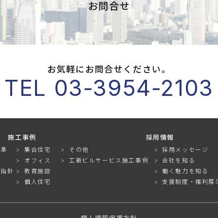
お問合せ
お気軽にお問合せください。
TEL 03-3954-2103
施工事例
採用情報
基準
集合住宅
その他
採用メッセージ
オフィス
工新ビルサービス施工事例
会社を知る
動指針
教育施設
働く魅力を知る
個人住宅
支援制度・福利厚
個人情報保護方針