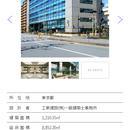
NO PHOTO
投
稿
ナ
所在地
東京都
ビ
ゲ
設計者
工新建設(株)一級建築士事務所
ー
シ
建築面積
1,210.35㎡
ョ
ン
延床面積
8,852.20㎡