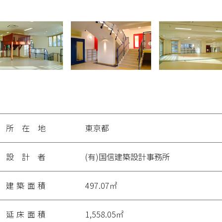
投
稿
ナ
ビ
ゲ
ー
所在地
東京都
シ
ョ
ン
設計者
(有)国信建築設計事務所
建築面積
497.07㎡
延床面積
1,558.05㎡