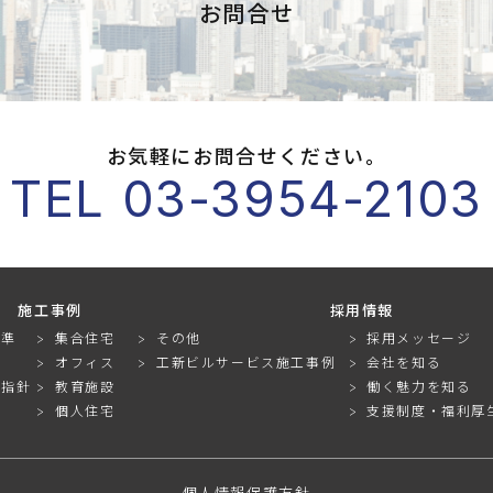
お問合せ
お気軽にお問合せください。
TEL 03-3954-2103
施工事例
採用情報
基準
集合住宅
その他
採用メッセージ
オフィス
工新ビルサービス施工事例
会社を知る
動指針
教育施設
働く魅力を知る
個人住宅
支援制度・福利厚
個人情報保護方針