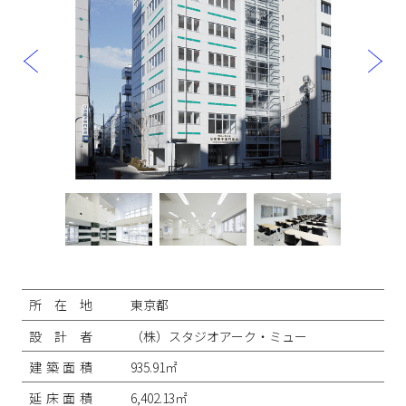
投
稿
ナ
所在地
東京都
ビ
ゲ
設計者
（株）スタジオアーク・ミュー
ー
シ
建築面積
935.91㎡
ョ
ン
延床面積
6,402.13㎡