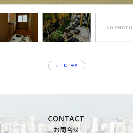
NO PHOTO
投
稿
ナ
ビ
←
一覧へ戻る
ゲ
ー
シ
ョ
ン
CONTACT
お問合せ