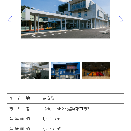
投
稿
ナ
所在地
東京都
ビ
ゲ
設計者
（株）TANGE建築都市設計
ー
シ
建築面積
1,590.57㎡
ョ
ン
延床面積
3,298.75㎡