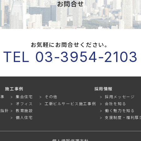
お問合せ
お気軽にお問合せください。
TEL 03-3954-2103
施工事例
採用情報
基準
集合住宅
その他
採用メッセージ
オフィス
工新ビルサービス施工事例
会社を知る
動指針
教育施設
働く魅力を知る
個人住宅
支援制度・福利厚
個人情報保護方針