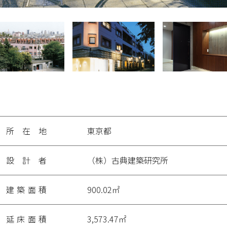
投
稿
ナ
ビ
ゲ
ー
所在地
東京都
シ
ョ
ン
設計者
（株）古典建築研究所
建築面積
900.02㎡
延床面積
3,573.47㎡