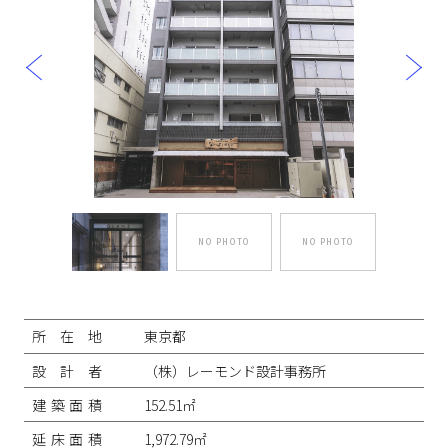
NO PHOTO
NO PHOTO
投
稿
ナ
所在地
東京都
ビ
ゲ
設計者
（株）レーモンド設計事務所
ー
シ
建築面積
152.51㎡
ョ
ン
延床面積
1,972.79㎡