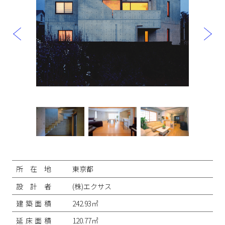
投
稿
ナ
所在地
東京都
ビ
ゲ
設計者
(株)エクサス
ー
シ
建築面積
242.93㎡
ョ
ン
延床面積
120.77㎡