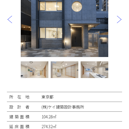
投
稿
ナ
所在地
東京都
ビ
ゲ
設計者
(株)ケイ建築設計事務所
ー
シ
建築面積
104.28㎡
ョ
ン
延床面積
274.32㎡