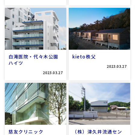
白滝医院・代々木公園
kieto秩父
ハイツ
2023.03.27
2023.03.27
慈友クリニック
（株）津久井流通セン