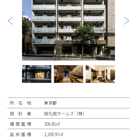
投
稿
ナ
所在地
東京都
ビ
ゲ
設計者
旭化成ホームズ（株）
ー
シ
建築面積
206.85㎡
ョ
ン
延床面積
1,200.97㎡